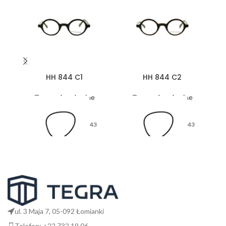
HH 844 C1
HH 844 C2
Oprawy korekcyjne
Oprawy korekcyjne
43
43
26
26
ul. 3 Maja 7, 05-092 Łomianki
Telefon: +22 732 19 06