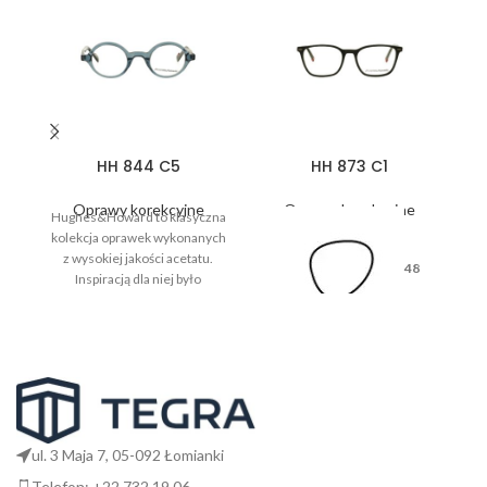
HH 844 C5
HH 873 C1
Oprawy korekcyjne
Oprawy korekcyjne
Hughes&Howard to klasyczna
kolekcja oprawek wykonanych
z wysokiej jakości acetatu.
48
Inspiracją dla niej było
codzienne życie, wygoda i
komfort użytkowania.
17
ul. 3 Maja 7, 05-092 Łomianki
Telefon: +22 732 19 06