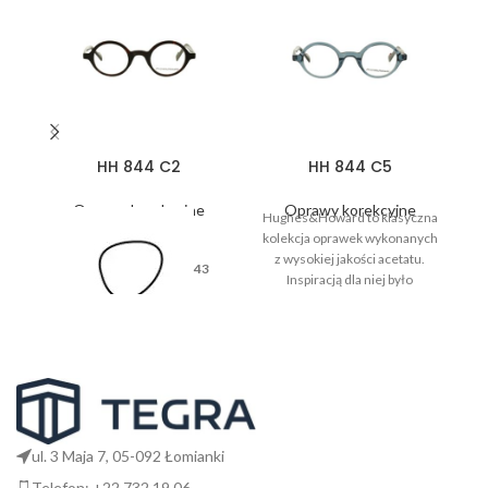
HH 844 C2
HH 844 C5
Oprawy korekcyjne
Oprawy korekcyjne
Hughes&Howard to klasyczna
kolekcja oprawek wykonanych
z wysokiej jakości acetatu.
43
Inspiracją dla niej było
codzienne życie, wygoda i
komfort użytkowania.
26
ul. 3 Maja 7, 05-092 Łomianki
Telefon: +22 732 19 06