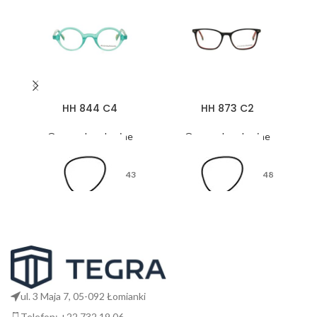
HH 844 C4
HH 873 C2
Oprawy korekcyjne
Oprawy korekcyjne
43
48
26
17
ul. 3 Maja 7, 05-092 Łomianki
Telefon: +22 732 19 06