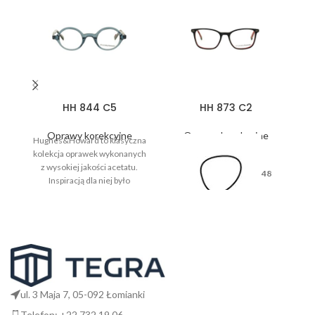
HH 844 C5
HH 873 C2
Oprawy korekcyjne
Oprawy korekcyjne
Hughes&Howard to klasyczna
kolekcja oprawek wykonanych
z wysokiej jakości acetatu.
48
Inspiracją dla niej było
codzienne życie, wygoda i
komfort użytkowania.
17
ul. 3 Maja 7, 05-092 Łomianki
Telefon: +22 732 19 06