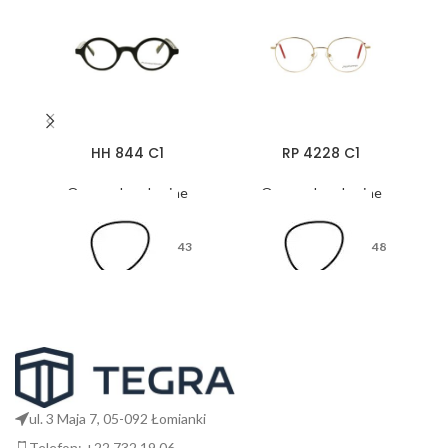
HH 844 C1
RP 4228 C1
Oprawy korekcyjne
Oprawy korekcyjne
43
48
26
18
ul. 3 Maja 7, 05-092 Łomianki
Telefon: +22 732 19 06