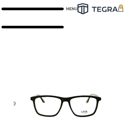
0
MENU