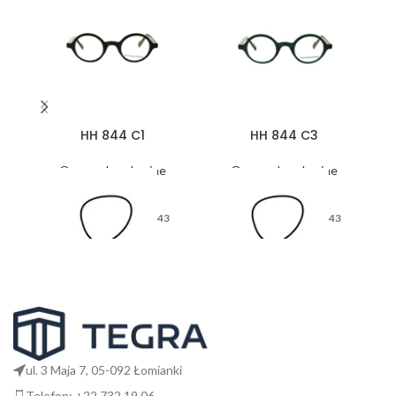
HH 844 C1
HH 844 C3
Oprawy korekcyjne
Oprawy korekcyjne
43
43
26
26
ul. 3 Maja 7, 05-092 Łomianki
Telefon: +22 732 19 06