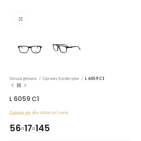
Click to enlarge
Strona główna
Oprawy korekcyjne
L 6059 C1
L 6059 C1
Zaloguj się
, aby zobaczyć cenę.
56▫17▫145