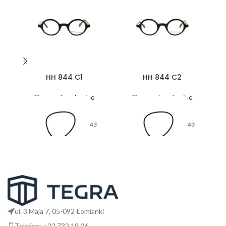
HH 844 C1
HH 844 C2
Oprawy korekcyjne
Oprawy korekcyjne
43
43
26
26
ul. 3 Maja 7, 05-092 Łomianki
Telefon: +22 732 19 06