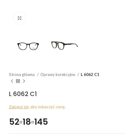
Click to enlarge
Strona główna
Oprawy korekcyjne
L 6062 C1
L 6062 C1
Zaloguj się
, aby zobaczyć cenę.
52▫18▫145