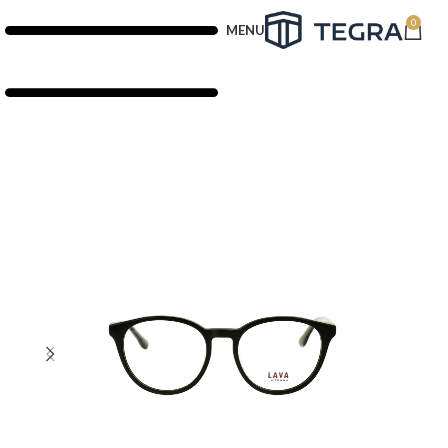
0
MENU