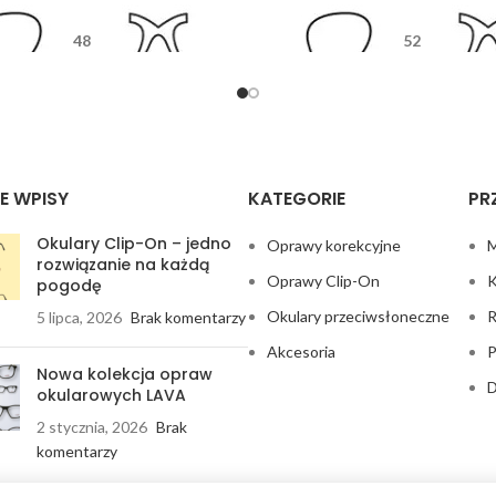
48
52
18
135
12
13
E WPISY
KATEGORIE
PR
Okulary Clip-On – jedno
Oprawy korekcyjne
M
rozwiązanie na każdą
Oprawy Clip-On
K
pogodę
Okulary przeciwsłoneczne
R
5 lipca, 2026
Brak komentarzy
Akcesoria
P
Nowa kolekcja opraw
D
okularowych LAVA
2 stycznia, 2026
Brak
komentarzy