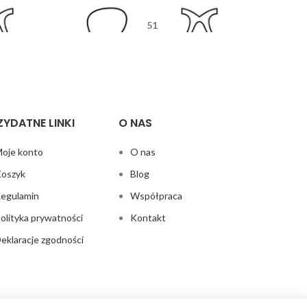
51
5
17
125
ZYDATNE LINKI
O NAS
oje konto
O nas
oszyk
Blog
egulamin
Współpraca
olityka prywatności
Kontakt
eklaracje zgodności