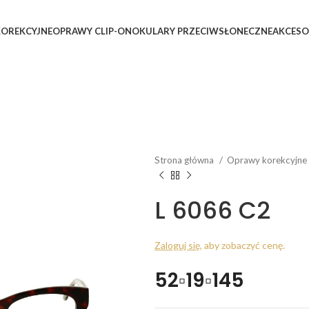
OREKCYJNE
OPRAWY CLIP-ON
OKULARY PRZECIWSŁONECZNE
AKCESO
Strona główna
Oprawy korekcyjne
L 6066 C2
Zaloguj się
, aby zobaczyć cenę.
52▫19▫145