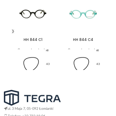
HH 844 C1
HH 844 C4
Oprawy korekcyjne
Oprawy korekcyjne
43
43
26
26
ul. 3 Maja 7, 05-092 Łomianki
Telefon: +22 732 19 06