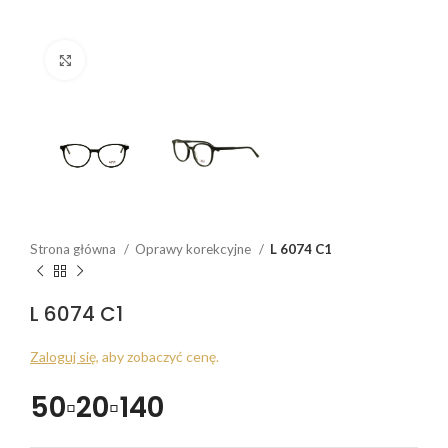
Click to enlarge
Strona główna
Oprawy korekcyjne
L 6074 C1
L 6074 C1
Zaloguj się
, aby zobaczyć cenę.
50▫20▫140