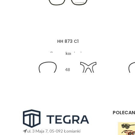
HH 873 C1
Oprawy korekcyjne
48
17
135
POLECAN
ul. 3 Maja 7, 05-092 Łomianki