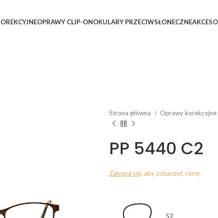
OREKCYJNE
OPRAWY CLIP-ON
OKULARY PRZECIWSŁONECZNE
AKCESO
Strona główna
Oprawy korekcyjne
PP 5440 C2
Zaloguj się
, aby zobaczyć cenę.
52