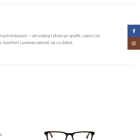
Face
h kolorach – od srebra i złota po grafit, czerń czy
 komfort i uniwersalność na co dzień.
Insta
SOLD
OUT