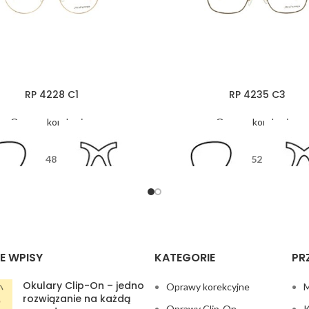
RP 4228 C1
RP 4235 C3
Oprawy korekcyjne
Oprawy korekcyjne
48
52
18
135
12
13
E WPISY
KATEGORIE
PR
Okulary Clip-On – jedno
Oprawy korekcyjne
M
rozwiązanie na każdą
Oprawy Clip-On
K