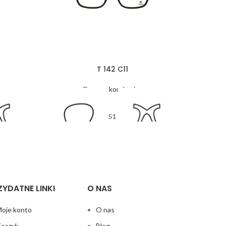
T 142 C11
Oprawy korekcyjne
51
5
17
125
ZYDATNE LINKI
O NAS
oje konto
O nas
oszyk
Blog