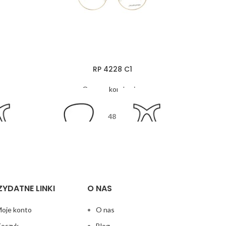
RP 4228 C1
Oprawy korekcyjne
48
5
18
135
ZYDATNE LINKI
O NAS
oje konto
O nas
oszyk
Blog