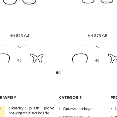
HH 873 C4
HH 873 C5
Oprawy korekcyjne
Oprawy korekcyjne
48
48
17
135
17
13
E WPISY
KATEGORIE
PR
Okulary Clip-On – jedno
Oprawy korekcyjne
M
rozwiązanie na każdą
Oprawy Clip-On
K