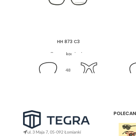
HH 873 C3
Oprawy korekcyjne
48
17
135
POLECAN
ul. 3 Maja 7, 05-092 Łomianki