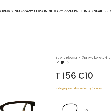
OREKCYJNE
OPRAWY CLIP-ON
OKULARY PRZECIWSŁONECZNE
AKCESO
Strona główna
Oprawy korekcyjne
T 156 C10
Zaloguj się
, aby zobaczyć cenę.
59