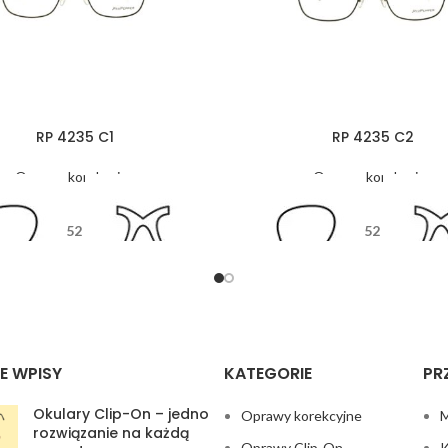
RP 4235 C1
RP 4235 C2
Oprawy korekcyjne
Oprawy korekcyjne
52
52
12
135
12
13
E WPISY
KATEGORIE
PR
Okulary Clip-On – jedno
Oprawy korekcyjne
M
rozwiązanie na każdą
Oprawy Clip-On
K