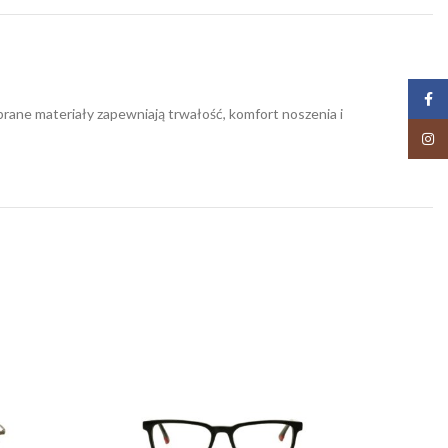
Face
rane materiały zapewniają trwałość, komfort noszenia i
Insta