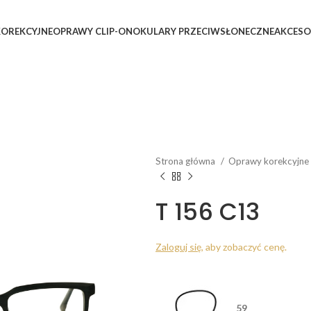
OREKCYJNE
OPRAWY CLIP-ON
OKULARY PRZECIWSŁONECZNE
AKCESO
Strona główna
Oprawy korekcyjne
T 156 C13
Zaloguj się
, aby zobaczyć cenę.
59