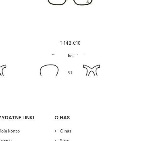
T 142 C10
Oprawy korekcyjne
51
5
17
125
ZYDATNE LINKI
O NAS
oje konto
O nas
oszyk
Blog