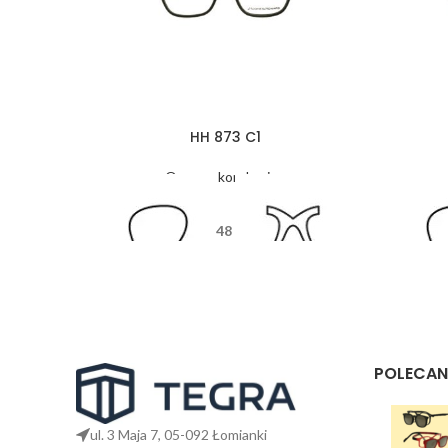
HH 873 C1
Oprawy korekcyjne
48
17
135
POLECAN
ul. 3 Maja 7, 05-092 Łomianki