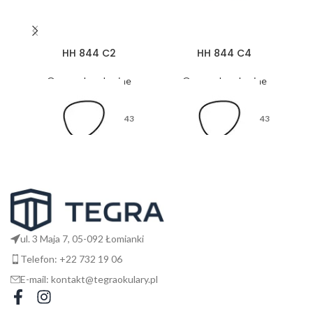
HH 844 C2
HH 844 C4
Oprawy korekcyjne
Oprawy korekcyjne
43
43
26
26
ul. 3 Maja 7, 05-092 Łomianki
Telefon: +22 732 19 06
E-mail: kontakt@tegraokulary.pl
145
145