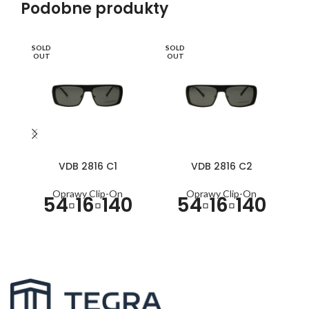
Podobne produkty
SOLD
SOLD
SO
OUT
OUT
O
VDB 2816 C1
VDB 2816 C2
Oprawy Clip-On
Oprawy Clip-On
54▫16▫140
54▫16▫140