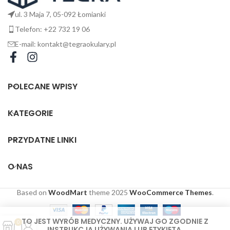
ul. 3 Maja 7, 05-092 Łomianki
Telefon: +22 732 19 06
E-mail: kontakt@tegraokulary.pl
POLECANE WPISY
KATEGORIE
PRZYDATNE LINKI
O NAS
Based on
WoodMart
theme
2025
WooCommerce Themes
.
TO JEST WYRÓB MEDYCZNY. UŻYWAJ GO ZGODNIE Z
0
INSTRUKCJĄ UŻYWANIA LUB ETYKIETĄ.