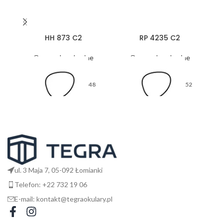
HH 873 C2
RP 4235 C2
Oprawy korekcyjne
Oprawy korekcyjne
48
52
17
12
ul. 3 Maja 7, 05-092 Łomianki
Telefon: +22 732 19 06
E-mail: kontakt@tegraokulary.pl
135
135