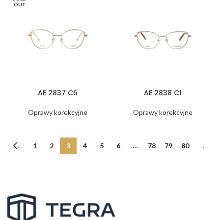
OUT
AE 2837 C5
AE 2838 C1
Oprawy korekcyjne
Oprawy korekcyjne
←
1
2
3
4
5
6
…
78
79
80
→