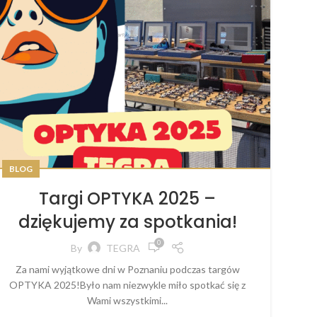
BLOG
Targi OPTYKA 2025 –
dziękujemy za spotkania!
0
By
TEGRA
Za nami wyjątkowe dni w Poznaniu podczas targów
OPTYKA 2025!Było nam niezwykle miło spotkać się z
Wami wszystkimi...