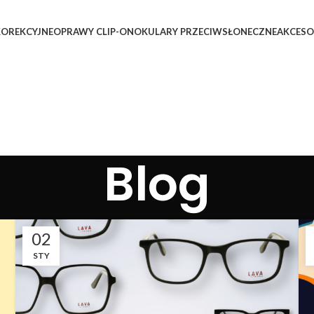
OREKCYJNE
OPRAWY CLIP-ON
OKULARY PRZECIWSŁONECZNE
AKCESO
Blog
02
STY