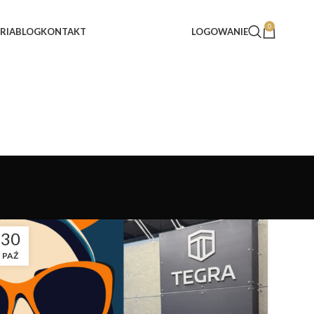
0
RIA
BLOG
KONTAKT
LOGOWANIE
30
PAŹ