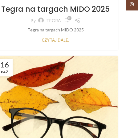
Insta
Tegra na targach MIDO 2025
0
By
TEGRA
Tegra na targach MIDO 2025
CZYTAJ DALEJ
16
PAŹ