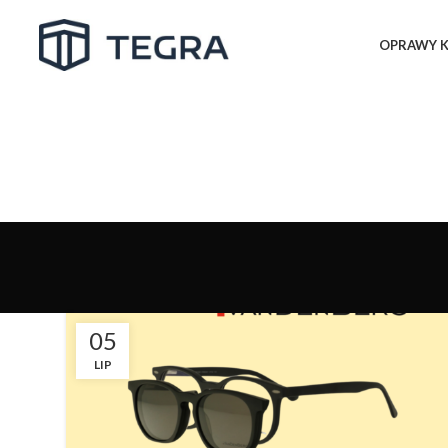
OPRAWY K
05
LIP