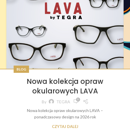
BLOG
Nowa kolekcja opraw
okularowych LAVA
0
By
TEGRA
Nowa kolekcja opraw okularowych LAVA –
ponadczasowy design na 2026 rok
CZYTAJ DALEJ