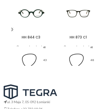
HH 844 C3
HH 873 C1
Oprawy korekcyjne
Oprawy korekcyjne
43
48
26
17
ul. 3 Maja 7, 05-092 Łomianki
Telefon: +22 732 19 06