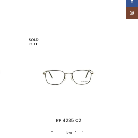
Face
Insta
SOLD
OUT
RP 4235 C2
Oprawy korekcyjne