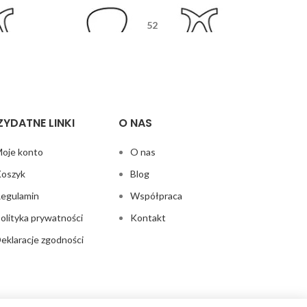
52
5
12
135
ZYDATNE LINKI
O NAS
oje konto
O nas
oszyk
Blog
egulamin
Współpraca
olityka prywatności
Kontakt
eklaracje zgodności