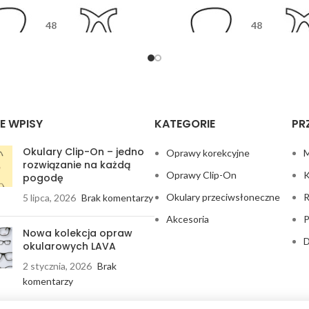
48
48
18
135
18
13
E WPISY
KATEGORIE
PR
Okulary Clip-On – jedno
Oprawy korekcyjne
M
rozwiązanie na każdą
Oprawy Clip-On
K
pogodę
Okulary przeciwsłoneczne
R
5 lipca, 2026
Brak komentarzy
Akcesoria
P
Nowa kolekcja opraw
D
okularowych LAVA
2 stycznia, 2026
Brak
komentarzy