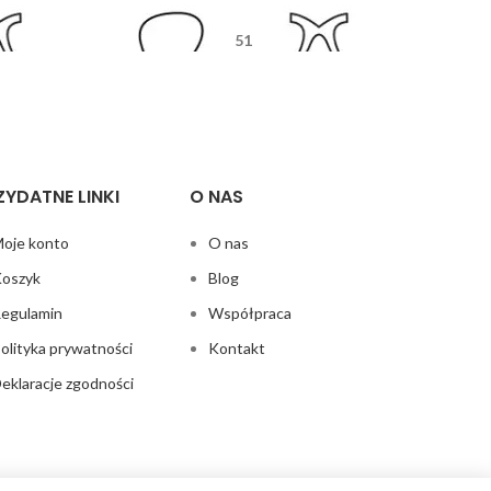
51
5
17
125
ZYDATNE LINKI
O NAS
oje konto
O nas
oszyk
Blog
egulamin
Współpraca
olityka prywatności
Kontakt
eklaracje zgodności