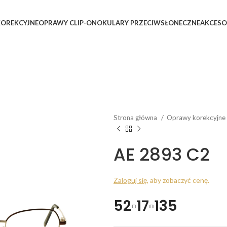
OREKCYJNE
OPRAWY CLIP-ON
OKULARY PRZECIWSŁONECZNE
AKCESO
Strona główna
Oprawy korekcyjne
AE 2893 C2
Zaloguj się
, aby zobaczyć cenę.
52▫17▫135