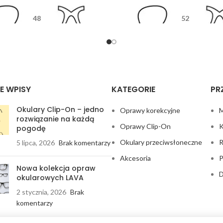
48
52
18
135
12
13
E WPISY
KATEGORIE
PR
Okulary Clip-On – jedno
Oprawy korekcyjne
M
rozwiązanie na każdą
Oprawy Clip-On
K
pogodę
Okulary przeciwsłoneczne
R
5 lipca, 2026
Brak komentarzy
Akcesoria
P
Nowa kolekcja opraw
D
okularowych LAVA
2 stycznia, 2026
Brak
komentarzy