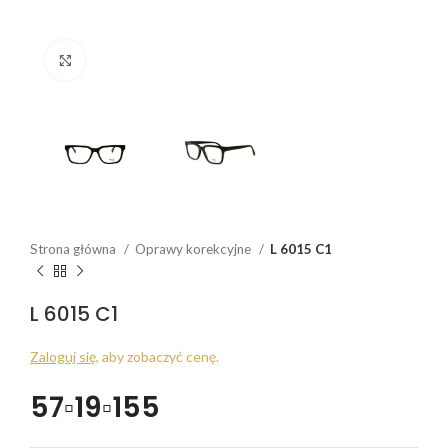
Click to enlarge
Strona główna
Oprawy korekcyjne
L 6015 C1
L 6015 C1
Zaloguj się
, aby zobaczyć cenę.
57▫19▫155