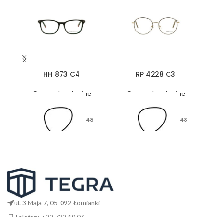
HH 873 C4
RP 4228 C3
Oprawy korekcyjne
Oprawy korekcyjne
48
48
17
18
ul. 3 Maja 7, 05-092 Łomianki
Telefon: +22 732 19 06