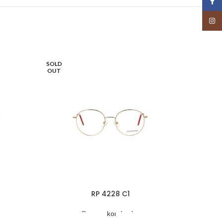
Face
Insta
SOLD
SOLD
OUT
OUT
RP 4228 C1
Oprawy korekcyjne