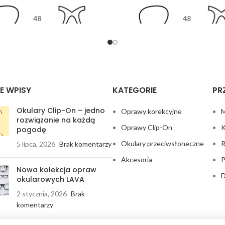
48
48
17
135
17
13
E WPISY
KATEGORIE
PR
Okulary Clip-On – jedno
Oprawy korekcyjne
M
rozwiązanie na każdą
Oprawy Clip-On
K
pogodę
Okulary przeciwsłoneczne
R
5 lipca, 2026
Brak komentarzy
Akcesoria
P
Nowa kolekcja opraw
D
okularowych LAVA
2 stycznia, 2026
Brak
komentarzy