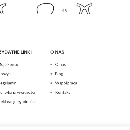
48
5
18
135
ZYDATNE LINKI
O NAS
oje konto
O nas
oszyk
Blog
egulamin
Współpraca
olityka prywatności
Kontakt
eklaracje zgodności