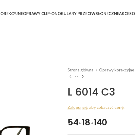
OREKCYJNE
OPRAWY CLIP-ON
OKULARY PRZECIWSŁONECZNE
AKCESO
Strona główna
Oprawy korekcyjne
L 6014 C3
Zaloguj się
, aby zobaczyć cenę.
54▫18▫140