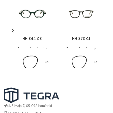
HH 844 C3
HH 873 C1
Oprawy korekcyjne
Oprawy korekcyjne
43
48
26
17
ul. 3 Maja 7, 05-092 Łomianki
Telefon: +22 732 19 06