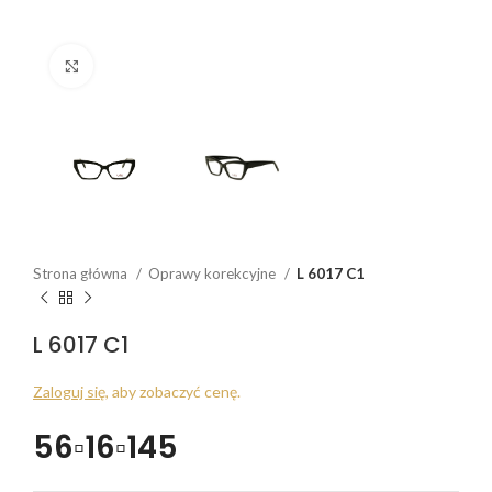
Click to enlarge
Strona główna
Oprawy korekcyjne
L 6017 C1
L 6017 C1
Zaloguj się
, aby zobaczyć cenę.
56▫16▫145