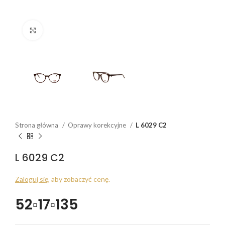
Click to enlarge
Strona główna
Oprawy korekcyjne
L 6029 C2
L 6029 C2
Zaloguj się
, aby zobaczyć cenę.
52▫17▫135