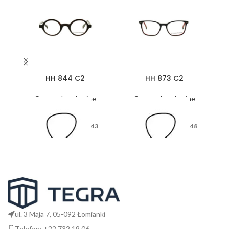
HH 844 C2
HH 873 C2
Oprawy korekcyjne
Oprawy korekcyjne
43
48
26
17
ul. 3 Maja 7, 05-092 Łomianki
Telefon: +22 732 19 06