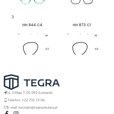
HH 844 C4
HH 873 C1
Oprawy korekcyjne
Oprawy korekcyjne
43
48
26
17
ul. 3 Maja 7, 05-092 Łomianki
Telefon: +22 732 19 06
E-mail: kontakt@tegraokulary.pl
145
135