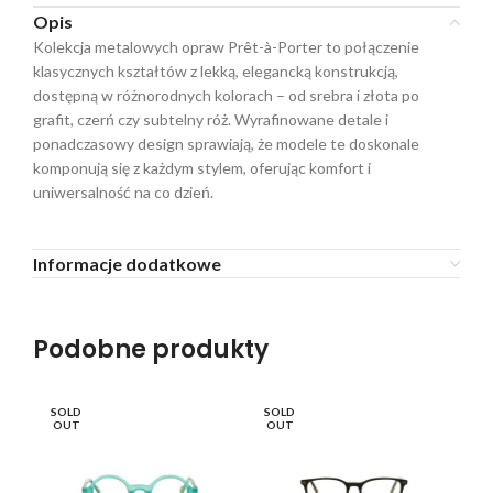
Opis
Kolekcja metalowych opraw Prêt-à-Porter to połączenie
klasycznych kształtów z lekką, elegancką konstrukcją,
dostępną w różnorodnych kolorach – od srebra i złota po
grafit, czerń czy subtelny róż. Wyrafinowane detale i
ponadczasowy design sprawiają, że modele te doskonale
komponują się z każdym stylem, oferując komfort i
uniwersalność na co dzień.
Informacje dodatkowe
Podobne produkty
SOLD
SOLD
SO
OUT
OUT
O