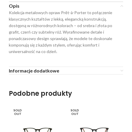
Opis
Kolekcja metalowych opraw Prêt-à-Porter to połączenie
klasycznych kształtów z lekką, elegancką konstrukcją,
dostępną w różnorodnych kolorach – od srebra i złota po
grafit, czerń czy subtelny róż. Wyrafinowane detale i
ponadczasowy design sprawiają, że modele te doskonale
komponują się z każdym stylem, oferując komfort i
uniwersalność na co dzień.
Informacje dodatkowe
Podobne produkty
SOLD
SOLD
SO
OUT
OUT
O