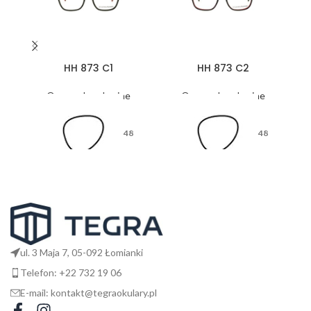
HH 873 C1
HH 873 C2
Oprawy korekcyjne
Oprawy korekcyjne
48
48
17
17
ul. 3 Maja 7, 05-092 Łomianki
Telefon: +22 732 19 06
E-mail: kontakt@tegraokulary.pl
135
135