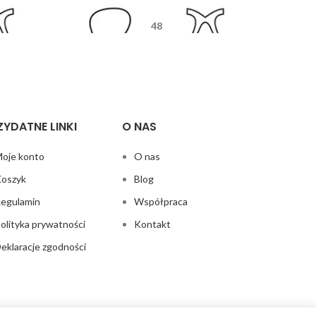
48
5
17
135
ZYDATNE LINKI
O NAS
oje konto
O nas
oszyk
Blog
egulamin
Współpraca
olityka prywatności
Kontakt
eklaracje zgodności