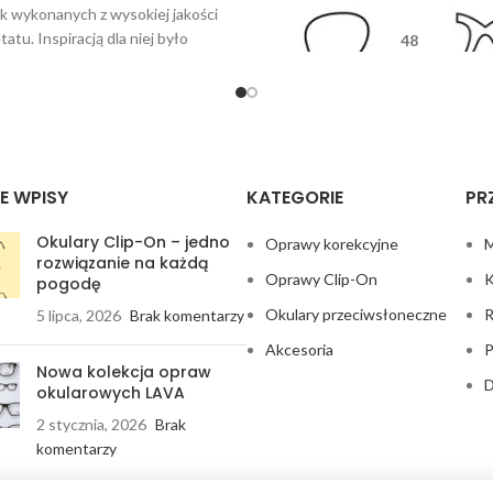
 wykonanych z wysokiej jakości
tatu. Inspiracją dla niej było
48
ienne życie, wygoda i komfort
użytkowania.
17
13
E WPISY
KATEGORIE
PR
Okulary Clip-On – jedno
Oprawy korekcyjne
M
rozwiązanie na każdą
Oprawy Clip-On
K
pogodę
Okulary przeciwsłoneczne
R
5 lipca, 2026
Brak komentarzy
Akcesoria
P
Nowa kolekcja opraw
D
okularowych LAVA
2 stycznia, 2026
Brak
komentarzy