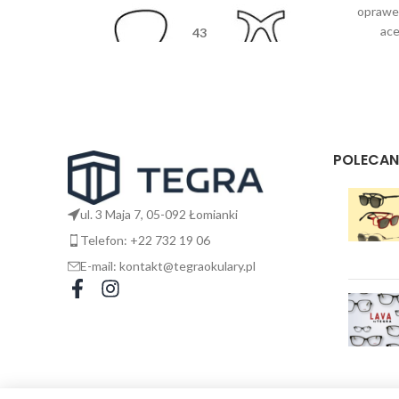
oprawek
ace
43
codz
26
145
POLECAN
ul. 3 Maja 7, 05-092 Łomianki
Telefon: +22 732 19 06
E-mail: kontakt@tegraokulary.pl