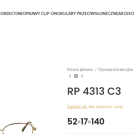
OREKCYJNE
OPRAWY CLIP-ON
OKULARY PRZECIWSŁONECZNE
AKCESO
Strona główna
Oprawy korekcyjne
RP 4313 C3
Zaloguj się
, aby zobaczyć cenę.
52▫17▫140