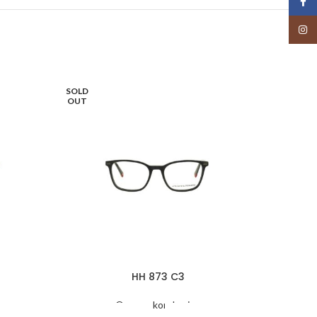
Face
Insta
SOLD
SOLD
OUT
OUT
HH 873 C3
Oprawy korekcyjne