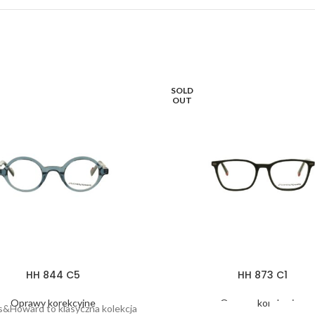
SOLD
OUT
HH 844 C5
HH 873 C1
Oprawy korekcyjne
Oprawy korekcyjne
&Howard to klasyczna kolekcja