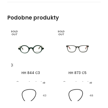
Podobne produkty
SOLD
SOLD
SO
OUT
OUT
O
HH 844 C3
HH 873 C5
Oprawy korekcyjne
Oprawy korekcyjne
43
48