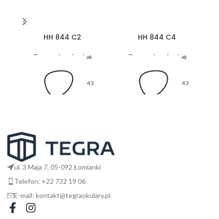
HH 844 C2
HH 844 C4
Oprawy korekcyjne
Oprawy korekcyjne
43
43
26
26
ul. 3 Maja 7, 05-092 Łomianki
Telefon: +22 732 19 06
E-mail: kontakt@tegraokulary.pl
145
145