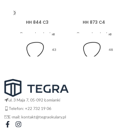
HH 844 C3
HH 873 C4
Oprawy korekcyjne
Oprawy korekcyjne
43
48
26
17
ul. 3 Maja 7, 05-092 Łomianki
Telefon: +22 732 19 06
E-mail: kontakt@tegraokulary.pl
145
135