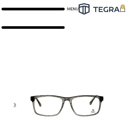
0
MENU