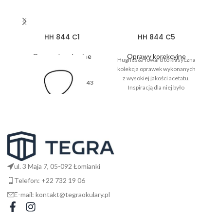
HH 844 C1
HH 844 C5
Oprawy korekcyjne
Oprawy korekcyjne
Hughes&Howard to klasyczna
kolekcja oprawek wykonanych
z wysokiej jakości acetatu.
43
Inspiracją dla niej było
codzienne życie, wygoda i
komfort użytkowania.
26
ul. 3 Maja 7, 05-092 Łomianki
Telefon: +22 732 19 06
E-mail: kontakt@tegraokulary.pl
145