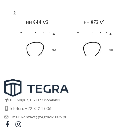
HH 844 C3
HH 873 C1
Oprawy korekcyjne
Oprawy korekcyjne
43
48
26
17
ul. 3 Maja 7, 05-092 Łomianki
Telefon: +22 732 19 06
E-mail: kontakt@tegraokulary.pl
145
135