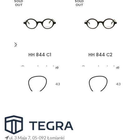
SOLD
SOLD
SO
OUT
OUT
O
HH 844 C1
HH 844 C2
Oprawy korekcyjne
Oprawy korekcyjne
43
43
26
26
ul. 3 Maja 7, 05-092 Łomianki